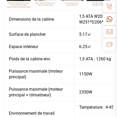
1,5 ATA W207*D206*
Dimensions de la cabine
W251*D206*H191 av
Surface de plancher
5.17㎡
Espace intérieur
6.25㎥
Poids de la cabine env.
1,5 ATA : 1260 kg
Puissance maximale (moteur
1150W
principal)
Puissance maximale (moteur
2350W
principal + climatiseur)
Température : 4-45 d
Environnement de travail