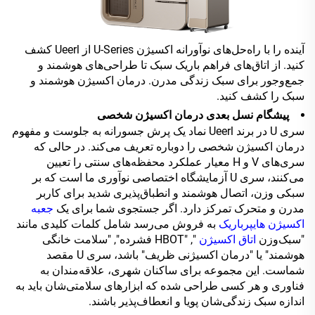
آینده را با راه‌حل‌های نوآورانه اکسیژن U-Series از Ueerl کشف
کنید. از اتاق‌های فراهم باریک سبک تا طراحی‌های هوشمند و
جمع‌وجور برای سبک زندگی مدرن. درمان اکسیژن هوشمند و
سبک را کشف کنید.
پیشگام نسل بعدی درمان اکسیژن شخصی
سری U در برند Ueerl نماد یک پرش جسورانه به جلوست و مفهوم
درمان اکسیژن شخصی را دوباره تعریف می‌کند. در حالی که
سری‌های V و H معیار عملکرد محفظه‌های سنتی را تعیین
می‌کنند، سری U آزمایشگاه اختصاصی نوآوری ما است که بر
سبکی وزن، اتصال هوشمند و انطباق‌پذیری شدید برای کاربر
مدرن و متحرک تمرکز دارد. اگر جستجوی شما برای یک
جعبه
اکسیژن هایپرباریک
به فروش می‌رسد شامل کلمات کلیدی مانند
"سبک‌وزن
اتاق اکسیژن
", "HBOT فشرده", "سلامت خانگی
هوشمند" یا "درمان اکسیژنی ظریف" باشد، سری U مقصد
شماست. این مجموعه برای ساکنان شهری، علاقه‌مندان به
فناوری و هر کسی طراحی شده که ابزارهای سلامتی‌شان باید به
اندازه سبک زندگی‌شان پویا و انعطاف‌پذیر باشند.