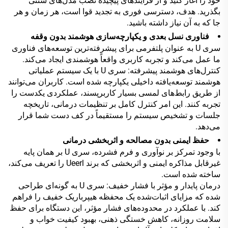
خود را آغاز کنید و از فرآیندهای پیچیده نصب مدل‌های سنتی
بگذرید. هدف، دسترسی فوری به تجدید قوا است، هر زمان و هر
جا که به آن نیاز داشته باشید.
فناوری نسل بعدی و یکپارچه‌سازی هوشمند بدون وقفه
سری U به عنوان پلتفرمی برای پیشرفته‌ترین توسعه‌های فناوری
ما عمل می‌کند و تجربه کاربری واقعاً هوشمندی ایجاد می‌کند.
کنترل‌های هوشمند پیشرفته: سری U با یک سیستم عملیاتی
هوشمند توسعه‌یافته داخیلی یکپارچه شده است. کاربران می‌توانند
از طریق رابط‌های لمسی بسیار کاربرپسند، عملکردی یکدست را
تجربه کنند. این امر کنترل کامل بر تنظیمات درمانی، تاریخچه
جلسات و تشخیص سیستم را مستقیماً در کف دست شما قرار
می‌دهد.
حفظ ایمنی بدون مصالحه و اثربخشی درمانی
با وجود تمرکز بر نوآوری و فرم فشرده، سری U بر همان پایه
غیرقابل مذاکره ایمنی و اثربخشی که برند Ueerl را تعریف می‌کند،
ساخته شده است.
درمان پایدار و مؤثر با فشار خفیف: سری U به گونه‌ای طراحی
شده که مزایای اثبات‌شده یک محفظه هیپرباریک خفیف را فراهم
کند. با عملکرد در محدوده‌های فشار مؤثر، این دستگاه برای حفظ
سلامت روزانه، کاهش خستگی ذهنی، بهبود کیفیت خواب و