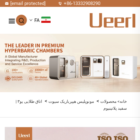
[email protected]
+86-13332908290
FA
>
>
خانه>
محصولات
مونوپلیس هیپرباریک سیوت
اتاق طلایی یو۳ |
سفید پلاتینیوم