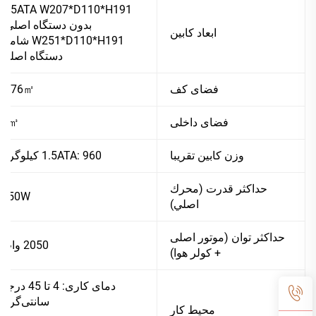
1.5ATA W207*D110*H191
بدون دستگاه اصلی،
ابعاد کابین
W251*D110*H191 شامل
دستگاه اصلی
فضای کف
2.76㎡
فضای داخلی
3㎥
وزن کابين تقريبا
1.5ATA: 960 کیلوگرم
حداکثر قدرت (محرك
950W
اصلي)
حداکثر توان (موتور اصلی
2050 وات
+ کولر هوا)
دمای کاری: 4 تا 45 درجه
سانتی‌گراد
محیط کار