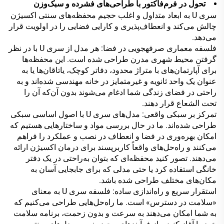
تحول در فرم‌فاکتور با طراحی‌های فشرده و سبک‌وزن
سری U به ابعاد متداول و اغلب حجیم محفظه‌های سنتی اکسیژن
چالش می‌کند و انعطاف‌پذیری و کارایی فضایی را در اولویت قرار
می‌دهد.
فلسفه معماری صرفهجویی در فضا: هر مدل از سری U با در نظر
گرفتن محیط شهری مدرن طراحی شده است. این محفظه‌ها
برای آپارتمان‌های با متراژ محدود، دفاتر کوچک، یاتاقان‌ها یا به
عنوان یک واحد ثانویه و غیرمتمایز در خانه مهندسی شده‌اند و به
راحتی در فضای زندگی شما ادغام می‌شوند بدون آن‌که آن را
تحت الشعاع قرار دهند.
تمرکز بر سبکی واقعی: مدل‌های سری U با اصول اساسی سبکی
طراحی شده‌اند. ما در حال بررسی مواد و ساختارهایی هستیم که
امکان بهره‌وری در فضا و انعطاف در نصب و عملکرد را فراهم
می‌کنند و راه‌حل‌های واقعاً کاربرپسند برای درمان اکسیژن ارائه
می‌دهند. تصور کنید محفظه‌ای که بتوان به‌راحتی در یک دفتر
خانگی استفاده کرد یا حتی مدلی که برای جابجایی آسان به
مکان‌های مختلف طراحی شده باشد.
استقرار سریع و راه‌اندازی ساده: فلسفه سری U به معنای
«سلامت در دسترس» است. ما راه‌حل‌هایی طراحی می‌کنیم که
به شما امکان می‌دهند به سرعت و بدون زحمت، برنامه سلامت