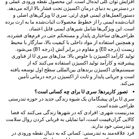
افزایش توان کلی ایده‌آل است. این محصول نقطه ورودی عملی و
در دسترس به دنیای درمان اکسیژن تحت فشار بالا ارائه می‌دهد.
دستورالعمل‌های ایمنی قوی ارثی: سری U ویژگی‌های اصلی و
اثبات‌شده ایمنی را از خطوط محصولات اثبات‌شده ما به ارث برده
است. این ویژگی‌ها شامل شیرهای ایمنی قابل اعتماد،
طراحی‌های ساختاری پایدار و مستحکم حتی در فرم‌های فشرده،
و همچنین استفاده از مواد داخلی با کیفیت بالا، سازگار با محیط
زیست (درجه E0) و مقاوم در برابر آتش (درجه B1) می‌شود.
تولید کارآمد اکسیژن با خلوص بالا: مدل‌های سری U از فناوری
پیشرفته و کارآمد تولید اکسیژن استفاده می‌کنند که از
سیستم‌های اکسیژن برندهای بین‌المللی سطح اول توسعه یافته
است و جریانی پایدار و ثابت از اکسیژن درجه درمانی تأمین
می‌کند.
تصور کاربردها: سری U برای چه کسانی است؟
سری U برای پیشگامان یک شیوه زندگی جدید در حوزه تندرستی
طراحی شده است.
مدرنیست شهری: افرادی که در شهرها زندگی می‌کنند که فضا
کالایی گران‌قیمت است، اما تمایلی به قربانی کردن روال سلامت
و تندرستی خود ندارند.
فرد علاقه‌مند به تندرستی: کسانی که به دنبال نقطه ورودی در