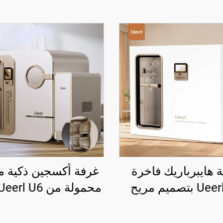
 هايبرباريك فاخرة
غرفة أكسجين ذكية من
Ueerl H3 بتصميم مريح
ر للمساحات لمركز
البلاتينيوم الأبيض لل
العناية بالصحة
المنزلي