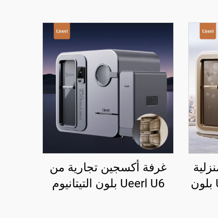
زلية
غرفة أكسجين تجارية من
محمولة من Ueerl U6 بلون
Ueerl U6 بلون التيتانيوم
علاج
الرمادي 2.0 ATA لمراكز
إعادة التأهيل