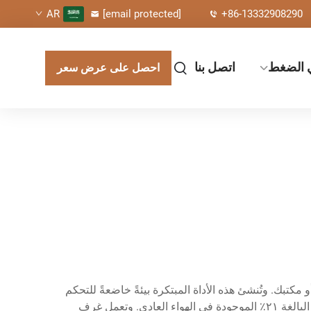
[email protected]
+86-13332908290
AR
ي الضغط
اتصل بنا
احصل على عرض سعر
مكتبك. وتُنشئ هذه الأداة المبتكرة بيئةً خاضعةً للتحكم
يمكن للمستخدمين التنفُّس فيها بأكسجينٍ مركزٍ، تتراوح تركيزاته عادةً بين ٩٠٪ و٩٥٪ أكسجين نقي، مقارنةً بالنسبة القياسية البالغة ٢١٪ الموجودة في الهواء العادي. وتعمل غرف