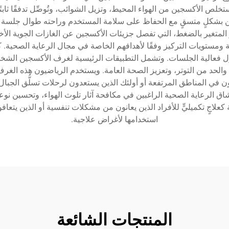
ص الأكسجين من الهواء المحيط، وتزيل الشوائب، وتُوصِّل تدفقًا ثابت
 بشكلٍ متسقٍ مع الحفاظ على سلامة المستخدم وراحته طوال جلسة ال
ز المتغير بالضغط، التي تفصل جزيئات الأكسجين عن الغازات الجوية الأ
مستويات التركيز وفقًا لأهدافهم الخاصة في مجال الرعاية الصحية. 
 حول فعالية الجلسات. وتشمل التطبيقات الرئيسية لغرف الأكسجين الشخ
ت، والحد من التوتر، وتعزيز الصحة العامة. ويستخدم الرياضيون هذه الغر
ون في المناطق المرتفعة أو أولئك الذين يستعدون لرحلات تسلُّق الجب
شاق الرعاية الصحية الراغبين في مكافحة آثار تلوث الهواء، وتحسين ن
جٍ تكميليٍّ للأفراد الذين يعانون من مشكلات تنفسية أو الذين يتعافو
استخدامها لأغراض علاجية.
المنتجات الشائعة