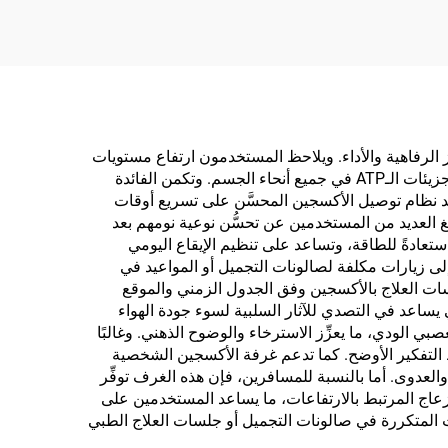
يز الرفاهية والأداء. ويلاحظ المستخدمون ارتفاع مستويات
الطاقة لديهم خلال دقائق من بدء جلسة العلاج بالأكسجين، إذ إن ازدياد تشبع الجسم بالأكسجين يحسّن أيضًا الأيض الخلوي وإنتاج جزيئات الـATP في جميع أنحاء الجسم. وتكمن الفائدة
د نظام توصيل الأكسجين المحسَّن على تسريع أوقات
ُبلغ العديد من المستخدمين عن تحسُّن نوعية نومهم بعد
عادةً للطاقة، وتساعد على تنظيم الإيقاع اليومي
لى زيارات مكلفة لصالونات التجميل أو المواعيد في
لسات العلاج بالأكسجين وفق الجدول الزمني والموقع
 يساعد في التصدي للآثار السلبية لسوء جودة الهواء
عصبي الودي، ما يعزِّز الاسترخاء والوضوح الذهني. وغالبًا
اط التفكير الأوضح. كما تدعم غرفة الأكسجين الشخصية
لعدوى. أما بالنسبة للمسافرين، فإن هذه الغرف توفِّر
نزعاج المرتبط بالارتفاعات، ما يساعد المستخدمين على
ات المتكررة في صالونات التجميل أو جلسات العلاج الطبي