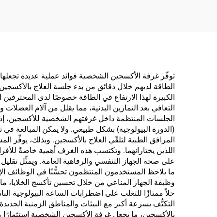
الأكسجين
توفّر غرفة الأكسجين الشخصية فوائد عملية عديدة تجعلها اس
الكبيرة لهذا الارتفاع في الطاقة خصوصًا لدى المحترفي
التعافي بعد التمارين البدنية، مما يقلل من آلام العضلات و
الجلسات المنتظمة داخل غرفتهم الشخصية للأكسجين، إذ تد
(الدورة البيولوجية) بشكل طبيعي. ولا يمكن المبالغة في 
المرافق الطبية لتلقّي العلاج بالأكسجين. وبذلك، يوفِّر
اللذين يختارانهما. وتكتسب هذه الغرف أهمية خاصةً للأفرا
على صحة الجهاز التنفسي والرفاهية العامة. ويمثِّل تقليل الت
ما يلاحظ المستخدمون المنتظمون تحسُّنًا في الوظائف الإ
وظيفة الجهاز المناعي من خلال تحسين تأكسج الخلايا، ما 
حلاً ممتازًا للتغلب على اضطرابات الساعة البيولوجية ال
التكيُّف بسرعة أكبر مع البيئات والمناطق الزمنية الجدي
بالأكسجين، ما يجعل غرفة الأكسجين الشخصية استثمارًا مالي