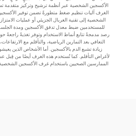
الأكسجين الشخصية عبر أنظمة ترشيح وتركيز متقدمة تستخل
الغرف آليات تنظيم ضغط متطورةً تضمن توفير الأكسجين
الشخصية إلى تقنية الغربال الجزيئي أو عمليات الامتزا
للمستخدمين ضبط معدل تدفق الأكسجين ومدة الجلسة و
رصد مدمجةً تتابع أنماط الاستخدام وتوفر تغذيةً راجعةً
التعافي بعد التمارين الرياضية، والتأقلم مع الارتفاعا
زيادة تشبع الدم بالأكسجين. أما الأشخاص الذين يعيش
لأغراض التأقلم. كما تُستخدم هذه الغرف أيضًا من قِبل ع
الممارسين الصحيين باستخدام غرف الأكسجين الشخصية كعلا