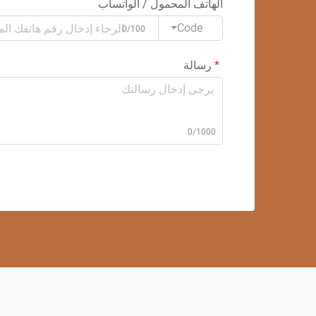
الهاتف المحمول / الواتساب
Code
0/100
رسالة
0/1000