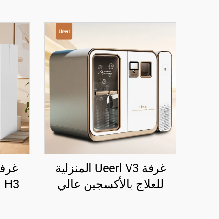
غرفة Ueerl V3 المنزلية
غرفة
للعلاج بالأكسجين عالي
الضغط 2.0 ATA، وحدة
وفاخ
واحدة فعالة ومتطورة لإنتاج