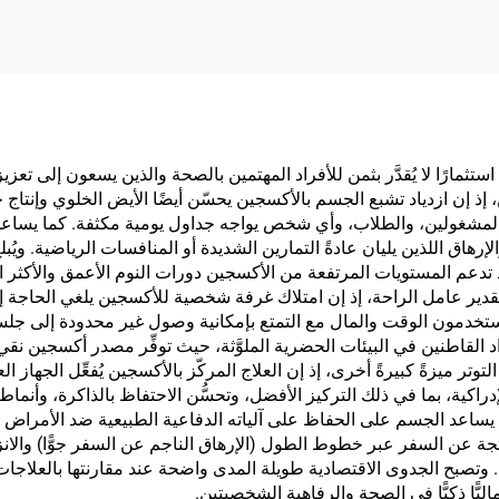
تثمارًا لا يُقدَّر بثمن للأفراد المهتمين بالصحة والذين يسعون إلى تعز
ن المشغولين، والطلاب، وأي شخص يواجه جداول يومية مكثفة. كما يساع
الإرهاق اللذين يليان عادةً التمارين الشديدة أو المنافسات الرياضية. وي
عم المستويات المرتفعة من الأكسجين دورات النوم الأعمق والأكثر است
تقدير عامل الراحة، إذ إن امتلاك غرفة شخصية للأكسجين يلغي الحاجة إ
 المستخدمون الوقت والمال مع التمتع بإمكانية وصول غير محدودة إلى ج
د القاطنين في البيئات الحضرية الملوَّثة، حيث توفِّر مصدر أكسجين نقي
وتر ميزةً كبيرةً أخرى، إذ إن العلاج المركّز بالأكسجين يُفعِّل الجهاز ال
دراكية، بما في ذلك التركيز الأفضل، وتحسُّن الاحتفاظ بالذاكرة، وأنم
يساعد الجسم على الحفاظ على آلياته الدفاعية الطبيعية ضد الأمراض وا
ناتجة عن السفر عبر خطوط الطول (الإرهاق الناجم عن السفر جوًّا) والا
دة. وتصبح الجدوى الاقتصادية طويلة المدى واضحة عند مقارنتها بالعلاج
ًّا ذكيًّا في الصحة والرفاهية الشخصيتين.