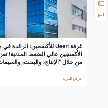
غرفة Ueerl للأكسجين: الرائدة
الأكسجين عالي الضغط المدنية! تعزي
من خلال "الإنتاج، والبحث، والمبيعا
عرض المزيد